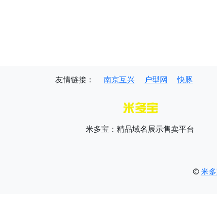
友情链接：
南京互兴
户型网
快豚
米多宝：精品域名展示售卖平台
©
米多