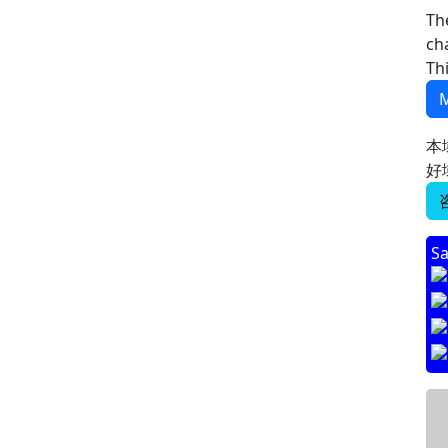
Th
ch
Th
M
本
好
Sa