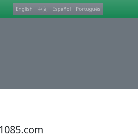
English
中文
Español
Português
1085.com