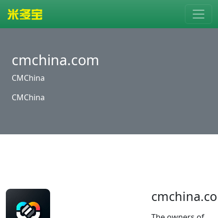
cmchina.com
CMChina
CMChina
cmchina.c
The owners of