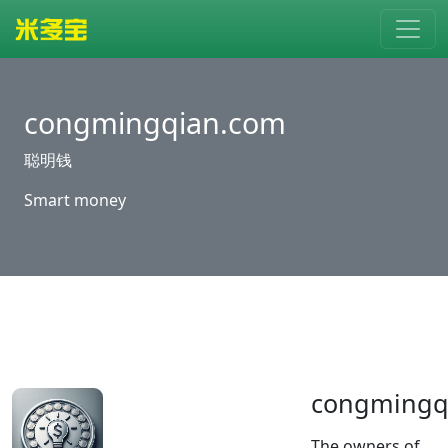
congmingqian.com
聪明钱
Smart money
congmingq
The owners of