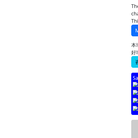
Th
ch
Th
M
本
好
Sa