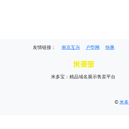
友情链接：
南京互兴
户型网
快豚
米多宝：精品域名展示售卖平台
©
米多