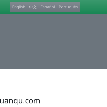
English
中文
Español
Português
uanqu.com