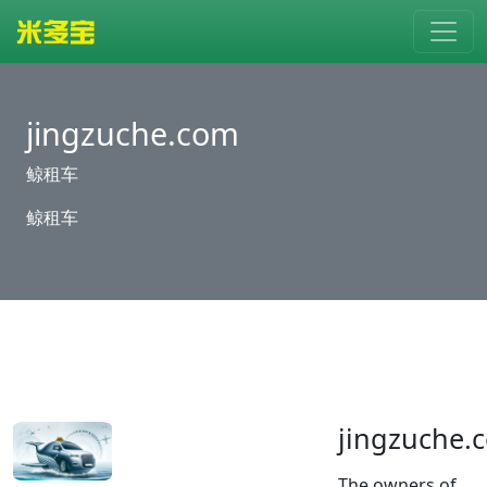
jingzuche.com
鲸租车
鲸租车
jingzuche.
The owners of