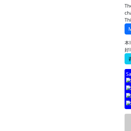
Th
ch
Th
M
本
好
Sa