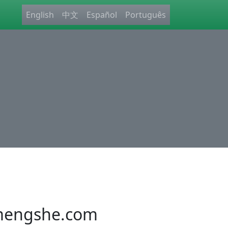
English
中文
Español
Português
engshe.com