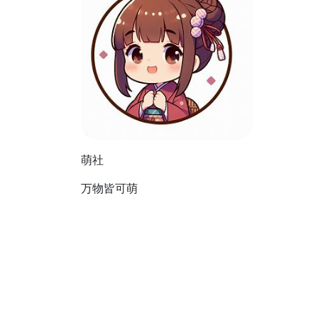
萌社
万物皆可萌