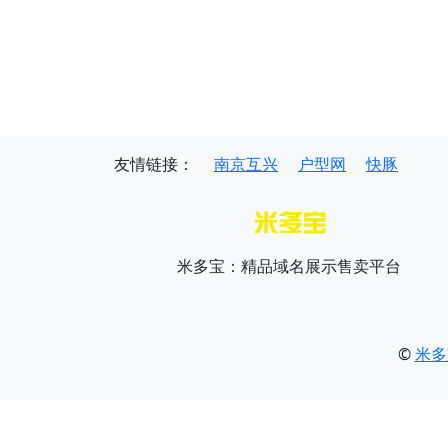
友情链接：
南京互兴
户型网
快豚
米多宝：精品域名展示售卖平台
©
米多