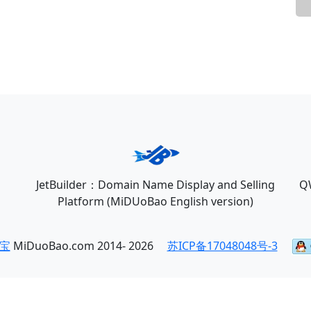
JetBuilder：Domain Name Display and Selling
Q
Platform (MiDUoBao English version)
宝
MiDuoBao.com 2014- 2026
苏ICP备17048048号-3