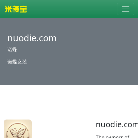
nuodie.com
诺蝶
诺蝶女装
nuodie.co
The owners of