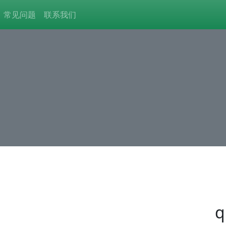
常见问题
联系我们
q