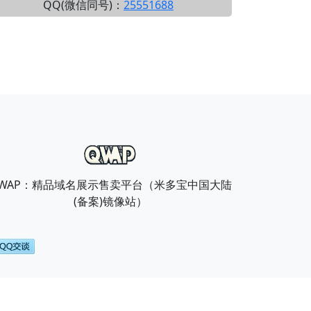
QQ(微信同号)：
25551688
WAP：精品域名展示售卖平台（米多宝中国大陆
(备案)镜像站）